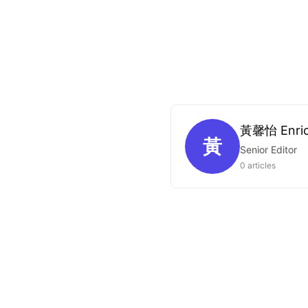
黃馨怡 Enri
黃
Senior Editor
0 articles