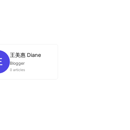
.
王美惠 Diane
王
Blogger
0 articles